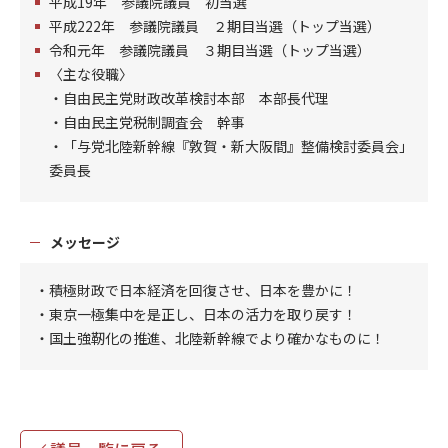
平成19年 参議院議員 初当選
平成222年 参議院議員 ２期目当選（トップ当選）
令和元年 参議院議員 ３期目当選（トップ当選）
〈主な役職〉
・自由民主党財政改革検討本部 本部長代理
・自由民主党税制調査会 幹事
・「与党北陸新幹線『敦賀・新大阪間』整備検討委員会」
委員長
メッセージ
・積極財政で日本経済を回復させ、日本を豊かに！
・東京一極集中を是正し、日本の活力を取り戻す！
・国土強靭化の推進、北陸新幹線でより確かなものに！