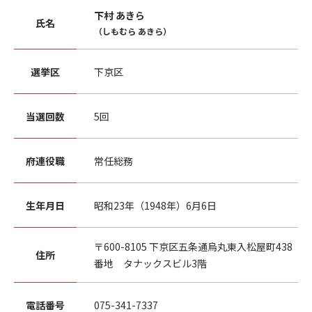
下村 あきら
氏名
（しもむら あきら）
選挙区
下京区
当選回数
5回
府連役職
常任総務
生年月日
昭和23年（1948年）6月6日
〒600-8105 下京区五条通烏丸東入松屋町438
住所
番地 タナックスビル3階
電話番号
075-341-7337