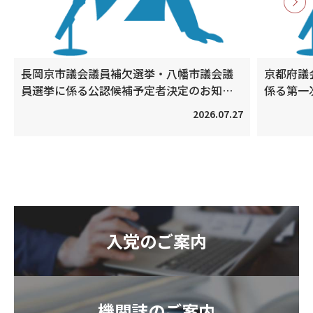
長岡京市議会議員補欠選挙・八幡市議会議
京都府議
員選挙に係る公認候補予定者決定のお知ら
係る第一
せ
2026.07.27
入党のご案内
機関誌のご案内