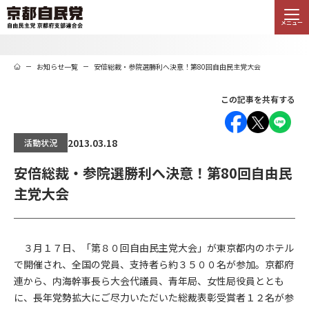
メニュー
お知らせ一覧
安倍総裁・参院選勝利へ決意！第80回自由民主党大会
この記事を共有する
2013.03.18
活動状況
安倍総裁・参院選勝利へ決意！第80回自由民
主党大会
３月１７日、「第８０回自由民主党大会」が東京都内のホテル
で開催され、全国の党員、支持者ら約３５００名が参加。京都府
連から、内海幹事長ら大会代議員、青年局、女性局役員ととも
に、長年党勢拡大にご尽力いただいた総裁表彰受賞者１２名が参