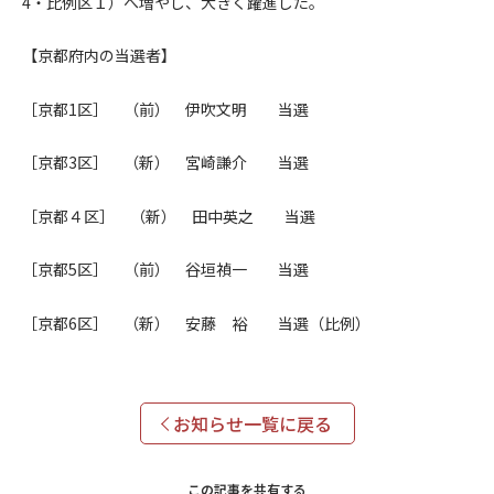
4・比例区１）へ増やし、大きく躍進した。
【京都府内の当選者】
［京都1区］ （前） 伊吹文明 当選
［京都3区］ （新） 宮崎謙介 当選
［京都４区］ （新） 田中英之 当選
［京都5区］ （前） 谷垣禎一 当選
［京都6区］ （新） 安藤 裕 当選（比例）
お知らせ一覧に戻る
この記事を共有する