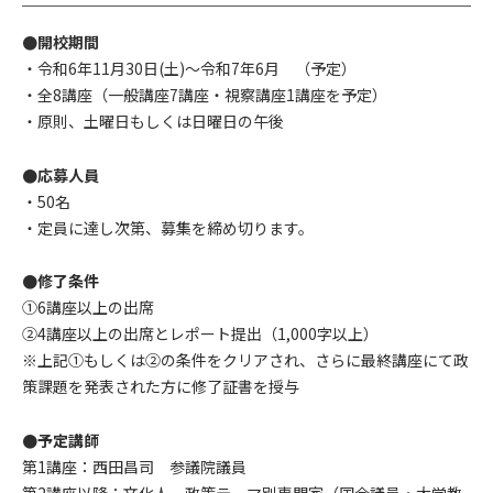
●開校期間
・令和6年11月30日(土)～令和7年6月 （予定）
・全8講座（一般講座7講座・視察講座1講座を予定）
・原則、土曜日もしくは日曜日の午後
●応募人員
・50名
・定員に達し次第、募集を締め切ります。
●修了条件
①6講座以上の出席
②4講座以上の出席とレポート提出（1,000字以上）
※上記①もしくは②の条件をクリアされ、さらに最終講座にて政
策課題を発表された方に修了証書を授与
●予定講師
第1講座：西田昌司 参議院議員
第2講座以降：文化人、政策テーマ別専門家（国会議員・大学教